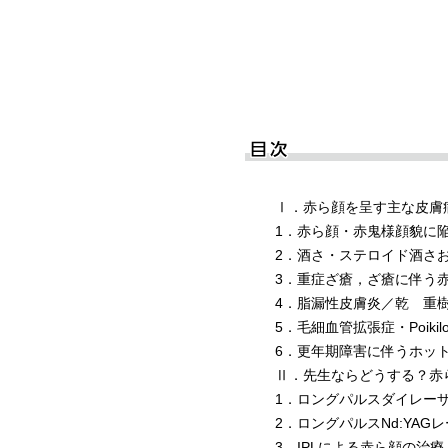
Ⅰ．赤ら顔を呈す主な皮膚
1．赤ら顔・赤鬼様顔貌に
2．酒さ・ステロイド酒さ
3．重症ざ瘡，ざ瘡に伴う
4．脂漏性皮膚炎／乾 重
5．毛細血管拡張症・Poikil
6．更年期障害に伴うホッ
Ⅱ．先生ならどうする？赤
1．ロングパルスダイレー
2．ロングパルスNd:YAGレ
3．IPLによる赤ら顔の治