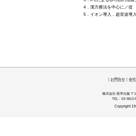
4．漢方療法を中心に／堤
5．イオン導入，超音波導
｜
お問合せ
｜
会社
株式会社 医学出版 〒11
TEL：03-3813
Copyright 19