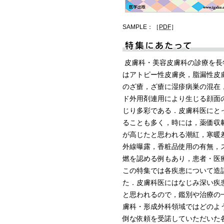
SAMPLE：［
PDF
］
皮膚科・美容皮膚科の診療を長
はアトピー性皮膚炎，脂漏性皮
のざ瘡，ざ瘡に湿疹病巣の混在
ド外用剤連用により生じる顔面の萎
じり多彩である．皮膚科医にと
ることも多く，時には，薬価収
が高じたと思われる潮紅，寒暖
外線曝露，香粧品使用の有無，
燃を認める例もあり，患者・医
この特集では各疾患について造
た．皮膚科医にはなじみ深い疾
と思われるので，鑑別や治療の
膚科・形成外科領域ではどのよ
倒な依頼を受諾していただいた