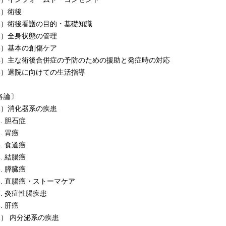
2）術後
）術後看護の目的・基礎知識
）全身状態の管理
）基本の創傷ケア
）主な術後合併症の予防のための援助と発症時の対応
）退院に向けての生活指導
各論〕
1）消化器系の疾患
. 胆石症
. 胃癌
. 食道癌
. 結腸癌
. 膵臓癌
. 直腸癌・ストーマケア
. 炎症性腸疾患
. 肝癌
2） 内分泌系の疾患