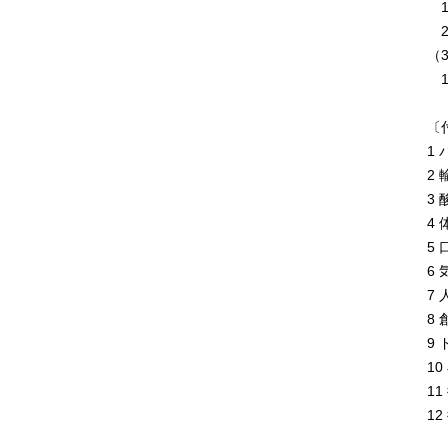
1
2
（
1
〔
1
2
3
4
5
6
7
8
9
1
1
1