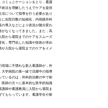
，コミュニケーションをとり，看護
手術法を理解したうえでケアを提供
生活について指導を行う必要があり
うに在院日数の短縮化，内視鏡外科
器の導入などにより状況が随分変わ
裕がなくなってきました。また，高
入院から退院までのケアをスムーズ
度化，専門化した知識や技術が求め
師が入院から退院までのケアをイメ
の現場に不慣れな新人看護師が，外
，大学病院の第一線で活躍中の指導
っているのは，外科的治療の中で術
。医師の方々に基本的な医学的知識
看護師や看護教員に入院から退院ま
げてもらっています。看護学生や新