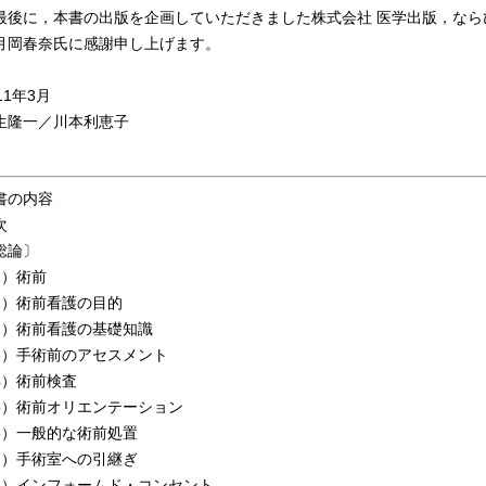
後に，本書の出版を企画していただきました株式会社 医学出版，なら
月岡春奈氏に感謝申し上げます。
11年3月
生隆一／川本利恵子
書の内容
次
総論〕
1）術前
）術前看護の目的
）術前看護の基礎知識
）手術前のアセスメント
）術前検査
）術前オリエンテーション
）一般的な術前処置
）手術室への引継ぎ
）インフォームド・コンセント