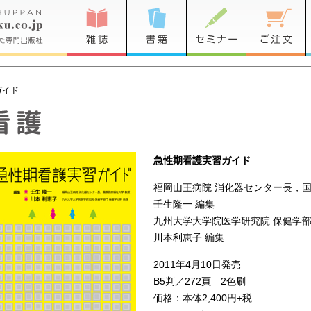
ガイド
急性期看護実習ガイド
福岡山王病院 消化器センター長，国
壬生隆一 編集
九州大学大学院医学研究院 保健学部
川本利恵子 編集
2011年4月10日発売
B5判／272頁 2色刷
価格：本体2,400円+税