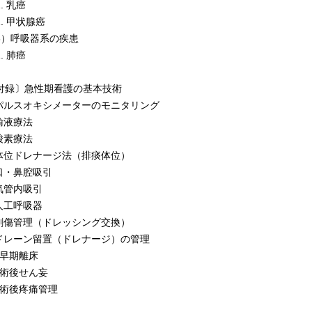
. 乳癌
. 甲状腺癌
3）呼吸器系の疾患
. 肺癌
付録〕急性期看護の基本技術
 パルスオキシメーターのモニタリング
 輸液療法
 酸素療法
 体位ドレナージ法（排痰体位）
 口・鼻腔吸引
 気管内吸引
 人工呼吸器
 創傷管理（ドレッシング交換）
 ドレーン留置（ドレナージ）の管理
0 早期離床
1 術後せん妄
2 術後疼痛管理