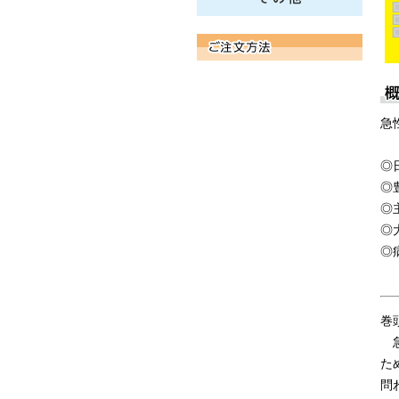
急
◎
◎
◎
◎
◎
巻
急
た
問