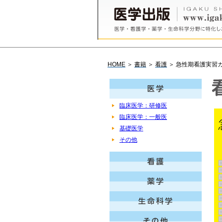
HOME
＞
書籍
＞
看護
＞ 急性期看護実習
臨床医学：研修医
臨床医学：一般医
基礎医学
その他