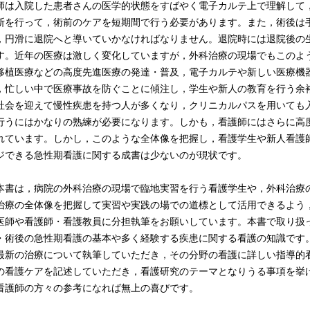
師は入院した患者さんの医学的状態をすばやく電子カルテ上で理解して
断を行って，術前のケアを短期間で行う必要があります。また，術後は
，円滑に退院へと導いていかなければなりません。退院時には退院後の
す。近年の医療は激しく変化していますが，外科治療の現場でもこのよ
移植医療などの高度先進医療の発達・普及，電子カルテや新しい医療機
，忙しい中で医療事故を防ぐことに傾注し，学生や新人の教育を行う余
社会を迎えて慢性疾患を持つ人が多くなり，クリニカルパスを用いても
行うにはかなりの熟練が必要になります。しかも，看護師にはさらに高
れています。しかし，このような全体像を把握し，看護学生や新人看護
ジできる急性期看護に関する成書は少ないのが現状です。
書は，病院の外科治療の現場で臨地実習を行う看護学生や，外科治療
治療の全体像を把握して実習や実践の場での道標として活用できるよう
医師や看護師・看護教員に分担執筆をお願いしています。本書で取り扱
・術後の急性期看護の基本や多く経験する疾患に関する看護の知識です
最新の治療について執筆していただき，その分野の看護に詳しい指導的
の看護ケアを記述していただき，看護研究のテーマとなりうる事項を挙
看護師の方々の参考になれば無上の喜びです。