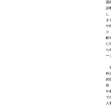
護
診
し
ま
や
り
齢
に
ら
ー
本
科
的
前
や
で
人