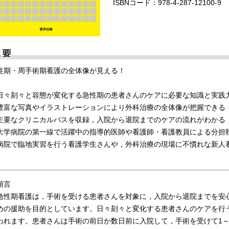
ISBNコード：978-4-287-12100-9
性期・周手術期看護の全体像が見える！
日々刻々と容態が変化する急性期の患者さんのケアに必要な知識と実践
豊富な写真やイラストレーションにより外科治療の全体像が把握できる
主要なクリニカルパスを収録，入院から退院までのケアの流れがわかる
大学病院の第一線で活躍中の指導的医師や看護師・看護教員による分担
病院で臨地実習を行う看護学生さんや，外科治療の現場に不慣れな新人
頭言
性期看護は，手術を受ける患者さんを対象に，入院から退院までを安
めの援助を目的としています。日々刻々と変化する患者さんのケアを行
われます。患者さんは手術の前日か数日前に入院して，手術を受けて1～