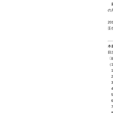
最
の
20
壬
本
目
〔
（
1
2
3
4
5
6
7
8