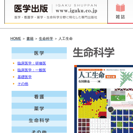
HOME
＞
書籍
＞
生命科学
＞ 人工生命
臨床医学：研修医
臨床医学：一般医
基礎医学
その他