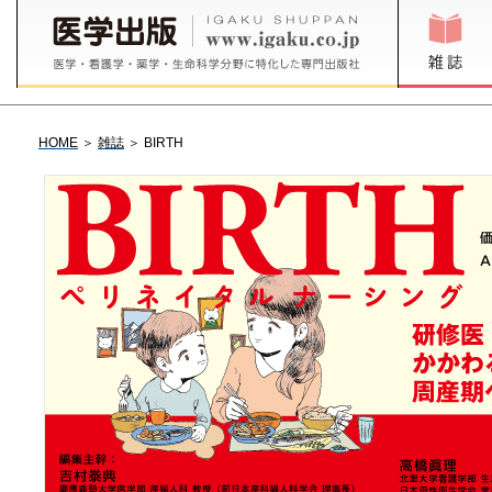
HOME
＞
雑誌
＞ BIRTH